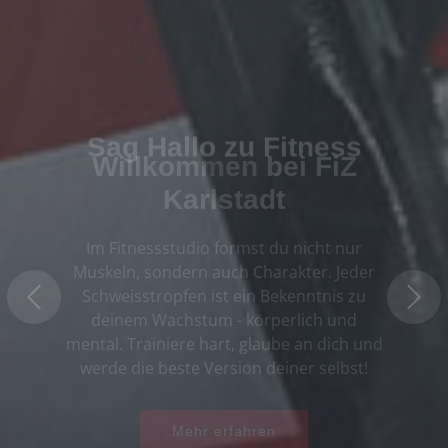
Sag Hallo zu
Fitness
Fitness ist nicht nur ein Training für den
Körper, sondern eine Feier deiner eigenen
Stärke. Jeder Rep, jede Wiederholung ist
ein Schritt auf dem Weg zu einem fitteren,
vitaleren Lebensstil. Sei stolz auf deine
Fortschritte und lass die Fitness-Reise zu
deinem persönlichen Triumph werden!
Mehr erfahren