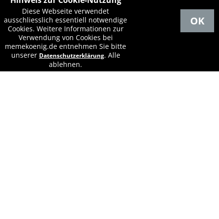
Hinweis zur Cookie-Nutzung
Diese Webseite verwendet
OK
ausschliesslich essentiell notwendige
Cookies. Weitere Informationen zur
Verwendung von Cookies bei
memekoenig.de entnehmen Sie bitte
unserer
.
Alle
Datenschutzerklärung
ablehnen.
EMS Terminkalender
<<
Juli - 2025
>>
1
Di