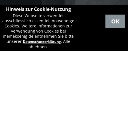
Hinweis zur Cookie-Nutzung
Diese Webseite verwendet
OK
ausschliesslich essentiell notwendige
Cookies. Weitere Informationen zur
Verwendung von Cookies bei
memekoenig.de entnehmen Sie bitte
unserer
.
Alle
Datenschutzerklärung
ablehnen.
AGB
Unsere Vertragsbedingungen
Wir ermöglichen unseren Mitgliedern die Nutzung
folgender Angebote zu einem fixem monatlichen
Gesamtbeitrag* mit Vertragslaufzeiten von 12 Monaten:
Fitness (Ausdauer und Kraft).
*Mindestvertragslaufzeit von 12 Monaten und
monatlicher Vorauszahlung. Bei Zahlungsrückstand von
mehr als 2 Monaten wird der Gesamtbetrag der
Vertragslaufzeit eingefordert. Kündigung 4 Wochen